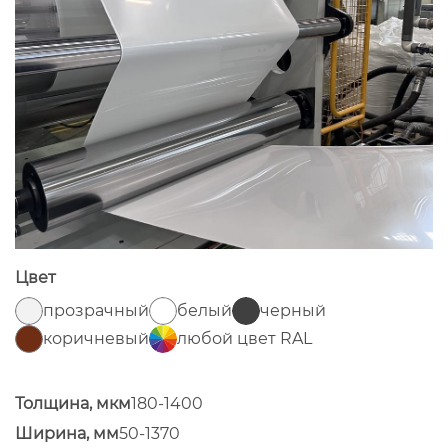
Цвет
прозрачный
белый
черный
коричневый
любой цвет RAL
Толщина, мкм
180-1400
Ширина, мм
50-1370