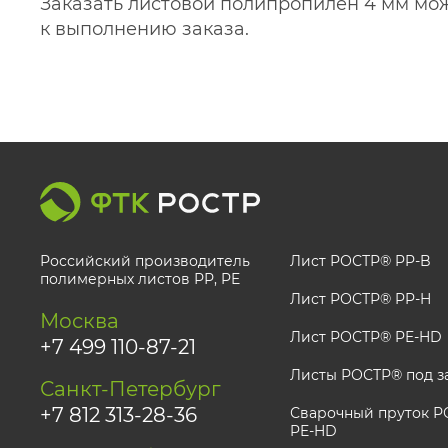
Заказать листовой полипропилен 4 мм можн
к выполнению заказа.
Российский производитель
Лист РОСТР® PP-B
полимерных листов РР, PE
Лист РОСТР® PP-H
Москва
Лист РОСТР® PE-HD
+7 499 110-87-21
Листы РОСТР® под з
Санкт-Петербург
+7 812 313-28-36
Сварочный пруток РО
PE-HD