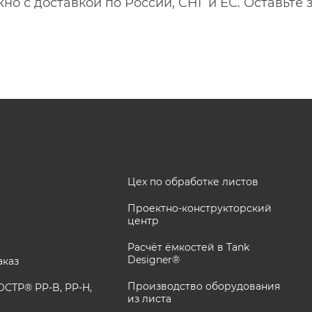
о с доставкой по России, СНГ и ЕС. Оставьте
Цех по обработке листов
Проектно-конструкторский
центр
Расчёт ёмкостей в Tank
Designer®
аказ
Производство оборудования
СТР® PP-B, PP-H,
из листа